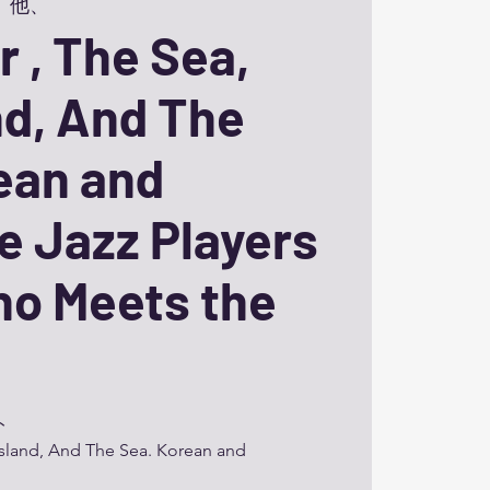
 他、
r , The Sea,
nd, And The
ean and
 Jazz Players
no Meets the
ト
Island, And The Sea. Korean and