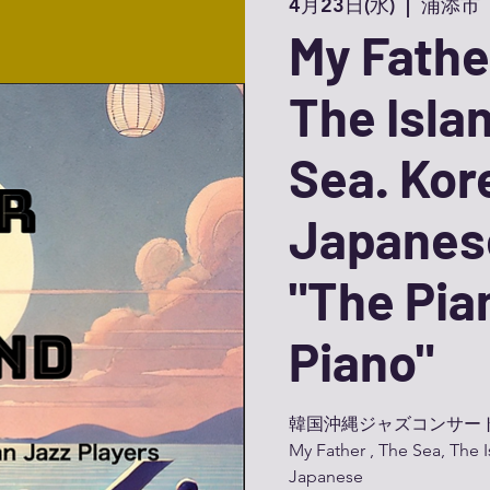
4月23日(水)
  |  
浦添市
My Fathe
The Isla
Sea. Kor
Japanese
"The Pia
Piano"
韓国沖縄ジャズコンサー
My Father , The Sea, The 
Japanese