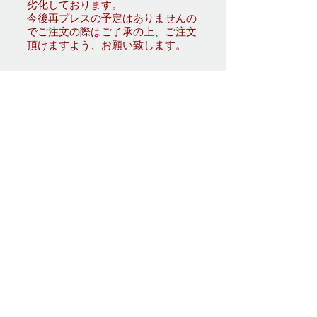
劣化しております。
今後再プレスの予定はありませんの
でご注文の際はご了承の上、ご注文
頂けますよう、お願い致します。
上記の包装の劣化以外の理由に
よる
不良品は送料弊社負担にて交換いた
しますので、ご一報のうえ弊社宛に
お送りください。折り返し交換品を
お送りいたします。また、返品につ
きましても手数料弊社負担でお手続
きいたします。
この際受領される”送り状の控え”は
必ず保管ください。紛失されると、
運送事故などが発生した場合、保証
を受けることができません。ご注意
ください。
●お問い合わせ先
Gr
eat Cstle Music
代表者氏名 大城蘭